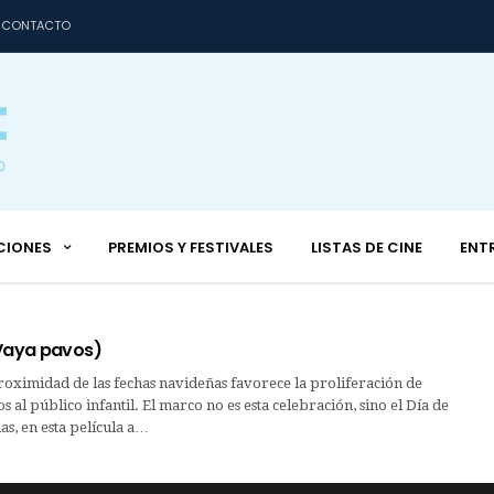
CONTACTO
CIONES
PREMIOS Y FESTIVALES
LISTAS DE CINE
ENT
(Vaya pavos)
ximidad de las fechas navideñas favorece la proliferación de
os al público infantil. El marco no es esta celebración, sino el Día de
as, en esta película a…