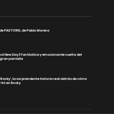
de PASTORIS, de Pablo Moreno
d New Day | Fantástica y emocionante vuelta del
 gran pantalla
y Rocky’, la sorprendente historia real detrás de cómo
rtió en Rocky