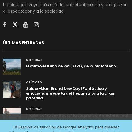
Un cine que vaya más allá del entretenimiento y enriquezca
al espectador y a la sociedad.
ÚLTIMAS ENTRADAS
NOTICIAS
Próximo estreno de PASTORIS, de Pablo Moreno
CRÍTICAS
Spider-Man: Brand New Day | Fantástica y
emocionante vuelta del trepamuros a la gran
pantalla
NOTICIAS
Tráiler de ‘Yo soy Rocky’, la sorprendente historia real
detrás de cómo Stallone se convirtió en Rocky
Utilizamos cookies anónimas de terceros para analizar el
Utilizamos los servicios de Google Analytics para obtener
tráfico web que recibimos y conocer los servicios que