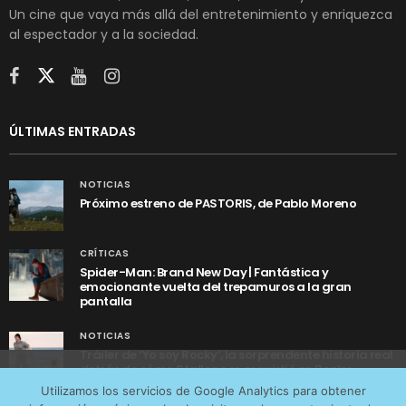
Un cine que vaya más allá del entretenimiento y enriquezca
al espectador y a la sociedad.
ÚLTIMAS ENTRADAS
NOTICIAS
Próximo estreno de PASTORIS, de Pablo Moreno
CRÍTICAS
Spider-Man: Brand New Day | Fantástica y
emocionante vuelta del trepamuros a la gran
pantalla
NOTICIAS
Tráiler de ‘Yo soy Rocky’, la sorprendente historia real
detrás de cómo Stallone se convirtió en Rocky
Utilizamos cookies anónimas de terceros para analizar el
Utilizamos los servicios de Google Analytics para obtener
tráfico web que recibimos y conocer los servicios que