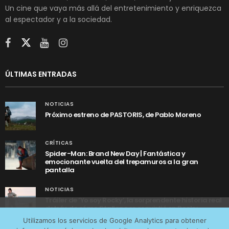
Un cine que vaya más allá del entretenimiento y enriquezca
al espectador y a la sociedad.
ÚLTIMAS ENTRADAS
NOTICIAS
Próximo estreno de PASTORIS, de Pablo Moreno
CRÍTICAS
Spider-Man: Brand New Day | Fantástica y
emocionante vuelta del trepamuros a la gran
pantalla
NOTICIAS
Tráiler de ‘Yo soy Rocky’, la sorprendente historia real
detrás de cómo Stallone se convirtió en Rocky
Utilizamos cookies anónimas de terceros para analizar el
Utilizamos los servicios de Google Analytics para obtener
tráfico web que recibimos y conocer los servicios que