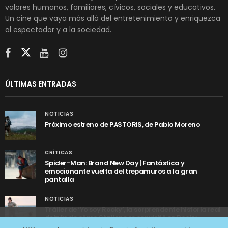
valores humanos, familiares, cívicos, sociales y educativos.
Un cine que vaya más allá del entretenimiento y enriquezca
al espectador y a la sociedad.
ÚLTIMAS ENTRADAS
NOTICIAS
Próximo estreno de PASTORIS, de Pablo Moreno
CRÍTICAS
Spider-Man: Brand New Day | Fantástica y
emocionante vuelta del trepamuros a la gran
pantalla
NOTICIAS
Tráiler de ‘Yo soy Rocky’, la sorprendente historia real
detrás de cómo Stallone se convirtió en Rocky
Utilizamos cookies anónimas de terceros para analizar el