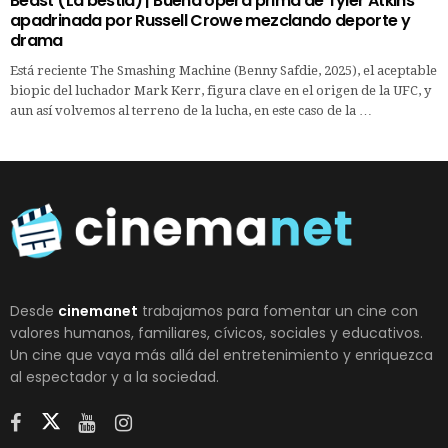
Beast (La bestia) | Buena ópera prima de Tyler Atkins
apadrinada por Russell Crowe mezclando deporte y
drama
Está reciente The Smashing Machine (Benny Safdie, 2025), el aceptable
biopic del luchador Mark Kerr, figura clave en el origen de la UFC, y
aun así volvemos al terreno de la lucha, en este caso de la …
Desde
cinemanet
trabajamos para fomentar un cine con
valores humanos, familiares, cívicos, sociales y educativos.
Un cine que vaya más allá del entretenimiento y enriquezca
al espectador y a la sociedad.