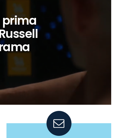
a prima
Russell
drama