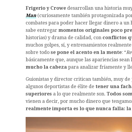
Frigerio y Crowe
desarrollan una historia mu
Man
(curiosamente también protagonizada por e
combates para poder hacer llegar dinero a un h
sabe entregar
momentos originales poco pre
historias) y drama de calidad, con
conflictos 
muchos golpes, sí, y entrenamientos realmente r
sobre todo
se pone el acento en la
mente
: “
Re
básicamente que, aunque las apariencias sean 
mucho la cabeza
para analizar fríamente y lle
Guionistas y director critican también, muy d
algunos deportistas de élite de
tener una fach
superiores
a lo que realmente son.
Todos so
vienen a decir, por mucho dinero que tengamo
realmente importa es lo que nunca falla: la