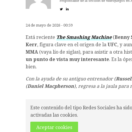
responsable de la sección de videojuegos en 
24 de mayo de 2026 - 00:59
Está reciente
The Smashing Machine
(
Benny 
Kerr
, figura clave en el origen de la
UFC
, y au
MMA
(vaya lío de siglas), para asistir a otra h
un punto de vista muy interesante
. Es la óp
bien.
Con la ayuda de su antiguo entrenador (
Russel
(
Daniel Macpherson
), regresa a la jaula para
Este contenido del tipo Redes Sociales ha sid
activadas las cookies.
Aceptar cookies