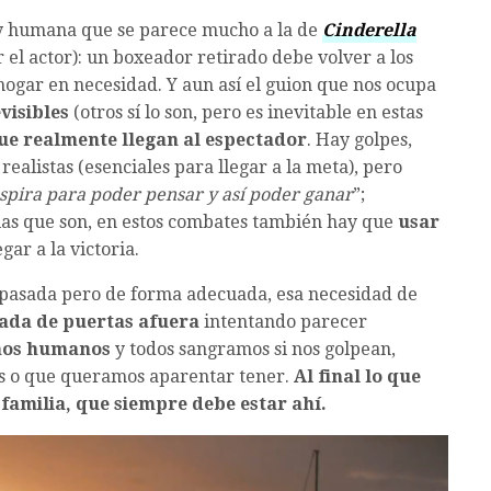
y humana que se parece mucho a la de
Cinderella
l actor): un boxeador retirado debe volver a los
ogar en necesidad. Y aun así el guion que nos ocupa
visibles
(otros sí lo son, pero es inevitable en estas
que realmente llegan al espectador
. Hay golpes,
ealistas (esenciales para llegar a la meta), pero
spira para poder pensar y así poder ganar
”;
las que son, en estos combates también hay que
usar
gar a la victoria.
e pasada pero de forma adecuada, esa necesidad de
ada de puertas afuera
intentando parecer
mos humanos
y todos sangramos si nos golpean,
s o que queramos aparentar tener.
Al final lo que
 familia, que siempre debe estar ahí.