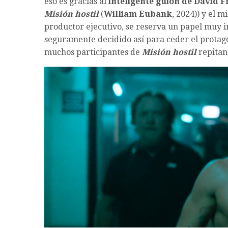
eso es gracias al
inteligente guion de David F
Misión hostil
(
William Eubank
, 2024)) y el 
productor ejecutivo, se reserva un papel muy i
seguramente decidido así para ceder el protago
muchos participantes de
Misión hostil
repitan