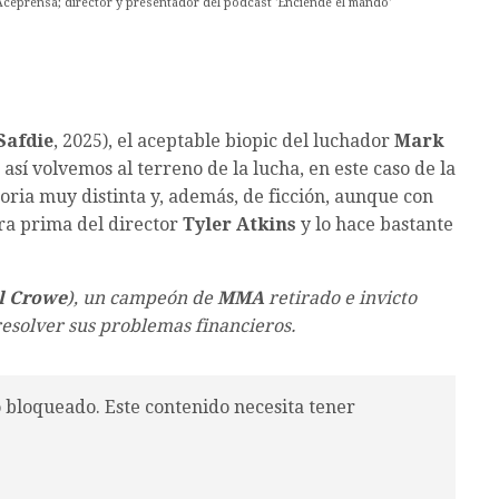
Aceprensa; director y presentador del pódcast 'Enciende el mando'
Safdie
, 2025), el aceptable biopic del luchador
Mark
n así volvemos al terreno de la lucha, en este caso de la
istoria muy distinta y, además, de ficción, aunque con
era prima del director
Tyler Atkins
y lo hace bastante
l Crowe
), un campeón de
MMA
retirado e invicto
 resolver sus problemas financieros.
o bloqueado. Este contenido necesita tener