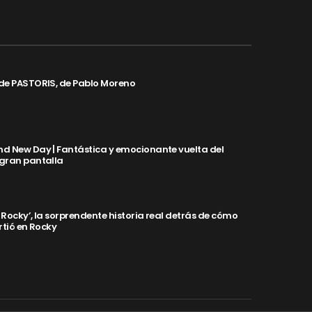
de PASTORIS, de Pablo Moreno
d New Day | Fantástica y emocionante vuelta del
 gran pantalla
y Rocky’, la sorprendente historia real detrás de cómo
rtió en Rocky