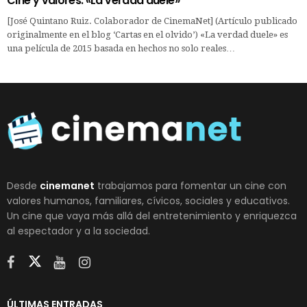
Cine y valores: «La verdad duele»
[José Quintano Ruiz. Colaborador de CinemaNet] (Artículo publicado
originalmente en el blog ‘Cartas en el olvido’) «La verdad duele» es
una película de 2015 basada en hechos no solo reales…
Desde
cinemanet
trabajamos para fomentar un cine con
valores humanos, familiares, cívicos, sociales y educativos.
Un cine que vaya más allá del entretenimiento y enriquezca
al espectador y a la sociedad.
ÚLTIMAS ENTRADAS