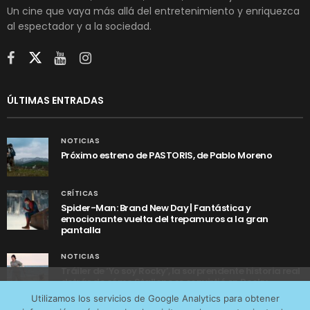
Un cine que vaya más allá del entretenimiento y enriquezca
al espectador y a la sociedad.
ÚLTIMAS ENTRADAS
NOTICIAS
Próximo estreno de PASTORIS, de Pablo Moreno
CRÍTICAS
Spider-Man: Brand New Day | Fantástica y
emocionante vuelta del trepamuros a la gran
pantalla
NOTICIAS
Tráiler de ‘Yo soy Rocky’, la sorprendente historia real
detrás de cómo Stallone se convirtió en Rocky
Utilizamos cookies anónimas de terceros para analizar el
Utilizamos los servicios de Google Analytics para obtener
tráfico web que recibimos y conocer los servicios que