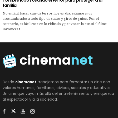
Hombre lobo | Usando el terror para proteger a la
familia
No es fácil hacer cine de terror hoy en día, estamos muy
acostumbrados a todo tipo de sustos y giros de guion. Por el
contrario, es fácil caer en lo ridículo y provocar la risa si el filme
involucra t…
Desde
cinemanet
trabajamos para fomentar un cine con
valores humanos, familiares, cívicos, sociales y educativos.
Un cine que vaya más allá del entretenimiento y enriquezca
al espectador y a la sociedad.