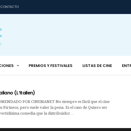
CONTACTO
CIONES
PREMIOS Y FESTIVALES
LISTAS DE CINE
ENT
aliano (L’Italien)
ENDADO POR CINEMANET No siempre es fácil que el cine
os Pirineos, pero suele valer la pena. Es el caso de Quiero ser
ivertidísima comedia que la distribuidor…