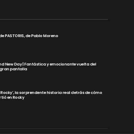
de PASTORIS, de Pablo Moreno
d New Day | Fantástica y emocionante vuelta del
 gran pantalla
y Rocky’, la sorprendente historia real detrás de cómo
rtió en Rocky