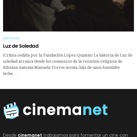
CRÍTICAS
Luz de Soledad
(Crítica cedida por la Fundación López-Quintás) La historia de Luz de
soledad arranca desde los comienzos de la vocación religiosa de
Bibiana Antonia Manuela Torres Acosta, hija de unos humildes
leche…
Desde
cinemanet
trabajamos para fomentar un cine con