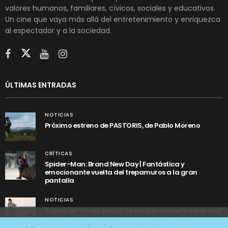
valores humanos, familiares, cívicos, sociales y educativos.
Un cine que vaya más allá del entretenimiento y enriquezca
al espectador y a la sociedad.
ÚLTIMAS ENTRADAS
NOTICIAS
Próximo estreno de PASTORIS, de Pablo Moreno
CRÍTICAS
Spider-Man: Brand New Day | Fantástica y
emocionante vuelta del trepamuros a la gran
pantalla
NOTICIAS
Tráiler de ‘Yo soy Rocky’, la sorprendente historia real
detrás de cómo Stallone se convirtió en Rocky
Utilizamos cookies anónimas de terceros para analizar el