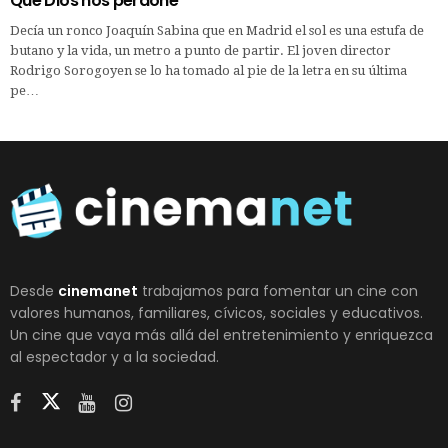
Que Dios nos perdone
Decía un ronco Joaquín Sabina que en Madrid el sol es una estufa de
butano y la vida, un metro a punto de partir. El joven director
Rodrigo Sorogoyen se lo ha tomado al pie de la letra en su última
pe…
Desde
cinemanet
trabajamos para fomentar un cine con
valores humanos, familiares, cívicos, sociales y educativos.
Un cine que vaya más allá del entretenimiento y enriquezca
al espectador y a la sociedad.