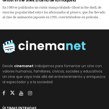
Ghost in the Shell. El alma de la máquina
En 1989 se publicaba un cómic manga titulado Ghost in the shell, de
enorme popularidad entre los aficionados al género, que fue llevado
al cine de animación japonés en 1995, convirtiéndose en película…
Desde
cinemanet
trabajamos para fomentar un cine con
valores humanos, familiares, cívicos, sociales y educativos.
Un cine que vaya más allá del entretenimiento y enriquezca
al espectador y a la sociedad.
ÚLTIMAS ENTRADAS