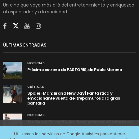
Un cine que vaya más allá del entretenimiento y enriquezca
al espectador y a la sociedad.
ÚLTIMAS ENTRADAS
NOTICIAS
Próximo estreno de PASTORIS, de Pablo Moreno
CRÍTICAS
Spider-Man: Brand New Day | Fantástica y
emocionante vuelta del trepamuros a la gran
pantalla
NOTICIAS
Tráiler de ‘Yo soy Rocky’, la sorprendente historia real
detrás de cómo Stallone se convirtió en Rocky
Utilizamos cookies anónimas de terceros para analizar el
Utilizamos los servicios de Google Analytics para obtener
tráfico web que recibimos y conocer los servicios que