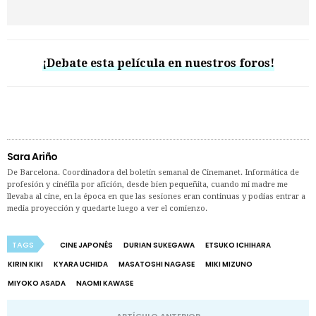
¡Debate esta película en nuestros foros!
Sara Ariño
De Barcelona. Coordinadora del boletín semanal de Cinemanet. Informática de
profesión y cinéfila por afición, desde bien pequeñita, cuando mi madre me
llevaba al cine, en la época en que las sesiones eran continuas y podías entrar a
media proyección y quedarte luego a ver el comienzo.
TAGS
CINE JAPONÉS
DURIAN SUKEGAWA
ETSUKO ICHIHARA
KIRIN KIKI
KYARA UCHIDA
MASATOSHI NAGASE
MIKI MIZUNO
MIYOKO ASADA
NAOMI KAWASE
ARTÍCULO ANTERIOR