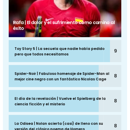
Rafa | El dolor y el sufrimiento como camino al
éxito
Toy Story 5 | La secuela que nadie había pedido
9
pero que todos necesitamos
Spider-Noir | Fabuloso homenaje de Spider-Man al
8
mejor cine negro con un fantástico Nicolas Cage
El día de la revelación | Vuelve el Spielberg de la
8
ciencia ficción y el misterio
La Odisea | Nolan acierta (casi) de lleno con su
8
versión del clásico poema de Homero