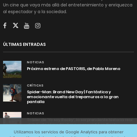
Un cine que vaya más allá del entretenimiento y enriquezca
al espectador y a la sociedad.
ÚLTIMAS ENTRADAS
NOTICIAS
Próximo estreno de PASTORIS, de Pablo Moreno
CRÍTICAS
Spider-Man: Brand New Day | Fantástica y
emocionante vuelta del trepamuros a la gran
pantalla
NOTICIAS
Tráiler de ‘Yo soy Rocky’, la sorprendente historia real
detrás de cómo Stallone se convirtió en Rocky
Utilizamos cookies anónimas de terceros para analizar el
Utilizamos los servicios de Google Analytics para obtener
tráfico web que recibimos y conocer los servicios que