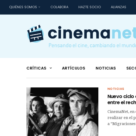
QUIÉNES SOMOS
COLABORA
HAZTE SOCIO
ALIANZAS
CRÍTICAS
ARTÍCULOS
NOTICIAS
SEC
NOTICIAS
Nuevo ciclo 
entre el rec
CinemaNet, en c
realizar en el 
a “Migraciones