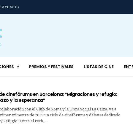
CONTACTO
CIONES
PREMIOS Y FESTIVALES
LISTAS DE CINE
ENT
de cinefórums en Barcelona: “Migraciones y refugio:
hazo y la esperanza”
olaboración con el Club de Roma y la Obra Social La Caixa, va a
primer trimestre de 2019 un ciclo de cinefórums y debates dedicado
 y Refugio: Entre el rech…