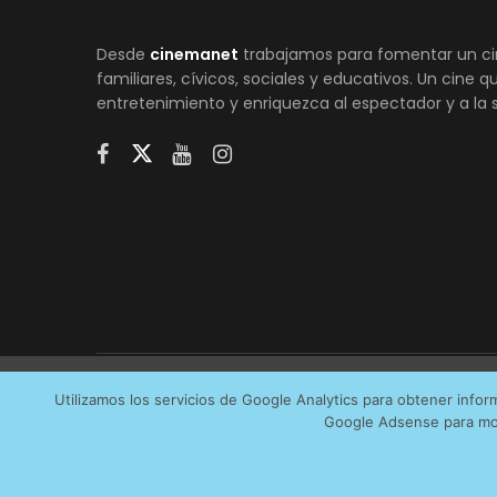
Desde
cinemanet
trabajamos para fomentar un ci
familiares, cívicos, sociales y educativos. Un cine 
entretenimiento y enriquezca al espectador y a la 
Utilizamos cookies anónimas de terceros para analiza
Utilizamos los servicios de Google Analytics para obtener info
AVI
Google Adsense para mos
servicios que más os interesan. Puede cambiar las pr
cookies que utilizamos en nuestra
Política de cookies