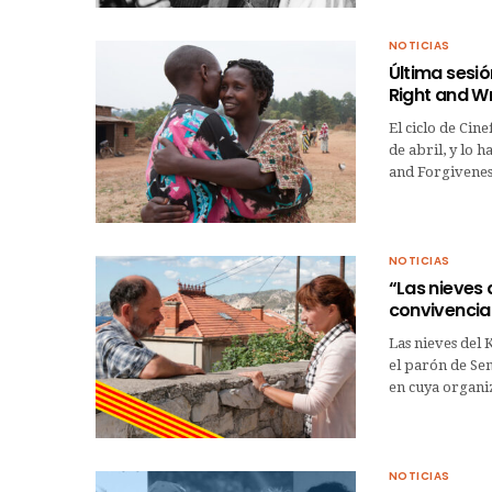
NOTICIAS
Última sesió
Right and W
El ciclo de Cin
de abril, y lo 
and Forgivenes
NOTICIAS
“Las nieves d
convivencia
Las nieves del K
el parón de Sem
en cuya organiz
NOTICIAS