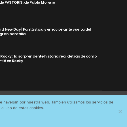
de PASTORIS, de Pablo Moreno
d New Day | Fantástica y emocionante vuelta del
 gran pantalla
y Rocky’, la sorprendente historia real detrás de cómo
rtió en Rocky
Aceptar cookies
No permitir cookies
ue navegan por nuestra web. También utilizamos los servicios de
IDAD
al uso de estas cookies.