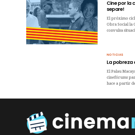
Cine por la 
separe!
El próximo cicl
Obra Social la 
convulsa situac
NOTICIAS
La pobreza c
El Palau Macaya
cinefórums para
hace a partir d