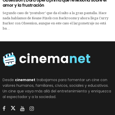
Obsession | Dura ópera prima que reflexiona sobre el
amor y la frustración
Segundo caso de ‘youtuber’ que da el salto a la gran pantalla. Hace
nada hablamos de Keane Pixels con Backrooms y ahora llega Curry
Barker con Obsession, aunque en este caso el largometraje no está
ba…
Desde
cinemanet
trabajamos para fomentar un cine con
valores humanos, familiares, cívicos, sociales y educativos.
Un cine que vaya más allá del entretenimiento y enriquezca
al espectador y a la sociedad.