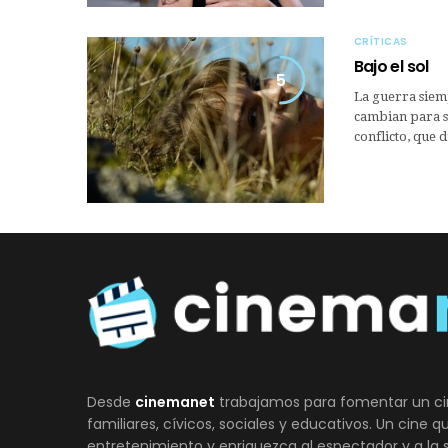
CRÍTICAS
Bajo el sol
5
La guerra siemp
cambian para si
conflicto, que 
Desde
cinemanet
trabajamos para fomentar un ci
familiares, cívicos, sociales y educativos. Un cine 
entretenimiento y enriquezca al espectador y a la 