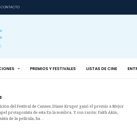
CONTACTO
CIONES
PREMIOS Y FESTIVALES
LISTAS DE CINE
ENT
a
ición del Festival de Cannes, Diane Kruger ganó el premio a Mejor
apel protagonista de esta En la sombra. Y con razón: Faith Akin,
nista de la película, ha…