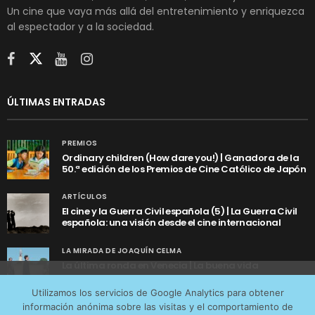
Un cine que vaya más allá del entretenimiento y enriquezca
al espectador y a la sociedad.
ÚLTIMAS ENTRADAS
PREMIOS
Ordinary children (How dare you!) | Ganadora de la
50.ª edición de los Premios de Cine Católico de Japón
ARTÍCULOS
El cine y la Guerra Civil española (5) | La Guerra Civil
española: una visión desde el cine internacional
LA MIRADA DE JOAQUÍN CELMA
La última ronda en Venecia | La buena vida
Utilizamos cookies anónimas de terceros para analizar el
Utilizamos los servicios de Google Analytics para obtener
tráfico web que recibimos y conocer los servicios que
información anónima sobre las visitas y el comportamiento de