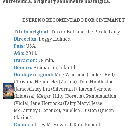
entretenida, original y sanamente nostálgica.
ESTRENO RECOMENDADO POR CINEMANET
Título original:
Tinker Bell and the Pirate Fairy.
Dirección:
Peggy Holmes.
País:
USA.
Año:
2014.
Duración:
78 min.
Género:
Animación, infantil.
Doblaje original:
Mae Whitman (Tinker Bell),
Christina Hendricks (Zarina), Tom Hiddleston
(James),Lucy Liu (Silvermist), Raven-Symone
(Iridessa), Megan Hilty (Rosetta), Pamela Adlon
(Vidia), Jane Horrocks (Fairy Mary),Jesse
McCartney (Terence), Anjelica Huston (Queen
Clarion).
Guión:
Jeffrey M. Howard, Kate Kondell.