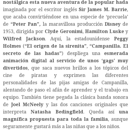
nostálgica esta nueva aventura de la popular hada
imaginada por el escritor inglés
Sir James M. Barrie
,
que acaba convirtiéndose en una especie de ‘precuela’
de
“
Peter Pan
”
,
la maravillosa producción
Disney
de
1953, dirigida por
Clyde Geronimi
,
Hamilton Luske
y
Wilfred Jackson
. Aquí, la estadounidense
Peggy
Holmes
(
“
El origen de la sirenita
”
,
“
Campanilla. El
secreto de las hadas
”
) despliega una
esmerada
animación digital al servicio de unos ‘gags’ muy
divertidos
, que saca nuevos brillos a los tópicos del
cine de piratas y exprimen las diferentes
personalidades de las pijas amigas de Campanilla,
alentando de paso el afán de aprender y el trabajo en
equipo. También tiene pegada la clásica banda sonora
de
Joel McNeely
y las dos canciones originales que
interpreta
Natasha Bedingfield
. Queda así
una
magnífica propuesta para toda la familia
, aunque
seguramente gustará más a las niñas que a los niños.