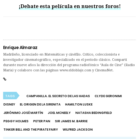
¡Debate esta película en nuestros foros!
Enrique Almaraz
Madrileño, licenciado en Matemáticas y cinéfilo. Crítico, coleccionista e
investigador cinematográfico, especializado en el período clásico. Compartí
durante nueve años la dirección del programa radiofónico “Aula de Cine” (Radio
María) y colaboro con las páginas www.eldoblaje.com y CinemaNet.
TAGS
CAMPANILLA. EL SECRETO DE LAS HADAS
CLYDE GERONIMI
DISNEY
EL ORIGEN DE LA SIRENITA
HAMILTON LUSKE
JERÓNIMO JOSÉ MARTÍN
JOEL MCNEELY
NATASHA BEDINGFIELD
PEGGY HOLMES
PETER PAN
SIR JAMES M. BARRIE
TINKER BELL AND THE PIRATE FAIRY
WILFRED JACKSON