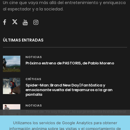
Un cine que vaya más allá del entretenimiento y enriquezca
al espectador y a la sociedad.
ÚLTIMAS ENTRADAS
NOTICIAS
Próximo estreno de PASTORIS, de Pablo Moreno
CRÍTICAS
Spider-Man: Brand New Day | Fantástica y
emocionante vuelta del trepamuros a la gran
pantalla
NOTICIAS
Tráiler de ‘Yo soy Rocky’, la sorprendente historia real
detrás de cómo Stallone se convirtió en Rocky
Utilizamos cookies anónimas de terceros para analizar el
Utilizamos los servicios de Google Analytics para obtener
tráfico web que recibimos y conocer los servicios que
información anónima sobre las visitas y el comportamiento de