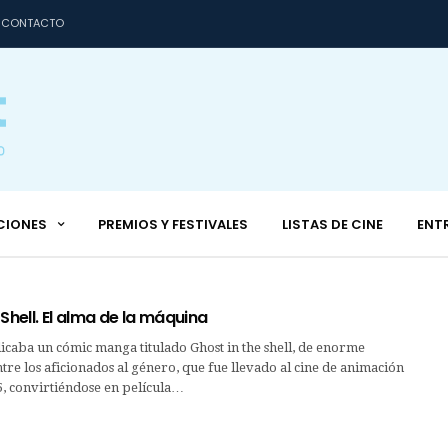
CONTACTO
CIONES
PREMIOS Y FESTIVALES
LISTAS DE CINE
ENT
 Shell. El alma de la máquina
icaba un cómic manga titulado Ghost in the shell, de enorme
re los aficionados al género, que fue llevado al cine de animación
5, convirtiéndose en película…