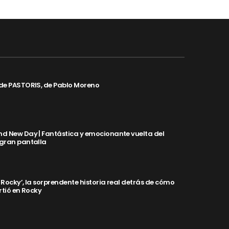
de PASTORIS, de Pablo Moreno
d New Day | Fantástica y emocionante vuelta del
 gran pantalla
y Rocky’, la sorprendente historia real detrás de cómo
rtió en Rocky