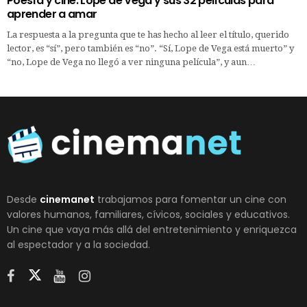
Poesía y cine: Lope de Vega y sus 32 películas para
aprender a amar
La respuesta a la pregunta que te has hecho al leer el título, querido
lector, es “sí”, pero también es “no”. “Sí, Lope de Vega está muerto” y
“no, Lope de Vega no llegó a ver ninguna película”, y aun…
Desde
cinemanet
trabajamos para fomentar un cine con
valores humanos, familiares, cívicos, sociales y educativos.
Un cine que vaya más allá del entretenimiento y enriquezca
al espectador y a la sociedad.