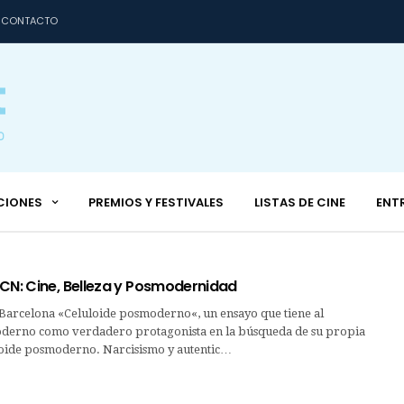
CONTACTO
CIONES
PREMIOS Y FESTIVALES
LISTAS DE CINE
ENT
BCN: Cine, Belleza y Posmodernidad
 Barcelona «Celuloide posmoderno«, un ensayo que tiene al
erno como verdadero protagonista en la búsqueda de su propia
uloide posmoderno. Narcisismo y autentic…