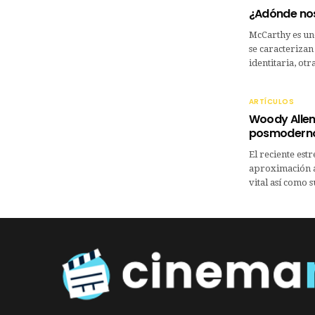
¿Adónde no
McCarthy es uno
se caracterizan
identitaria, ot
ARTÍCULOS
Woody Allen 
posmodern
El reciente est
aproximación a
vital así como 