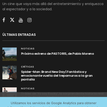
Un cine que vaya más allá del entretenimiento y enriquezca
al espectador y a la sociedad.
ÚLTIMAS ENTRADAS
NOTICIAS
Próximo estreno de PASTORIS, de Pablo Moreno
CRÍTICAS
Spider-Man: Brand New Day | Fantástica y
emocionante vuelta del trepamuros a la gran
pantalla
NOTICIAS
Tráiler de ‘Yo soy Rocky’, la sorprendente historia real
detrás de cómo Stallone se convirtió en Rocky
Utilizamos cookies anónimas de terceros para analizar el
Utilizamos los servicios de Google Analytics para obtener
tráfico web que recibimos y conocer los servicios que