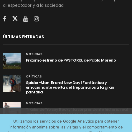
al espectador y a la sociedad.
ÚLTIMAS ENTRADAS
NOTICIAS
Próximo estreno de PASTORIS, de Pablo Moreno
CRÍTICAS
Spider-Man: Brand New Day | Fantástica y
emocionante vuelta del trepamuros a la gran
pantalla
NOTICIAS
Tráiler de ‘Yo soy Rocky’, la sorprendente historia real
detrás de cómo Stallone se convirtió en Rocky
Utilizamos cookies anónimas de terceros para analizar el
Utilizamos los servicios de Google Analytics para obtener
tráfico web que recibimos y conocer los servicios que
información anónima sobre las visitas y el comportamiento de
más os interesan. Puede cambiar las preferencias y