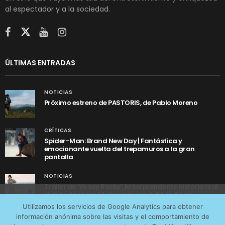
al espectador y a la sociedad.
ÚLTIMAS ENTRADAS
NOTICIAS
Próximo estreno de PASTORIS, de Pablo Moreno
CRÍTICAS
Spider-Man: Brand New Day | Fantástica y
emocionante vuelta del trepamuros a la gran
pantalla
NOTICIAS
Tráiler de ‘Yo soy Rocky’, la sorprendente historia real
detrás de cómo Stallone se convirtió en Rocky
Utilizamos cookies anónimas de terceros para analizar el
Utilizamos los servicios de Google Analytics para obtener
tráfico web que recibimos y conocer los servicios que
información anónima sobre las visitas y el comportamiento de
más os interesan. Puede cambiar las preferencias y