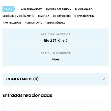
TAGS
ANA FERNÁNDEZ
ANDRÉS GERTRÚDIX
EL ORFANATO
JERÓNIMO JOSÉ MARTÍN
LEYENDA
LO IMPOSIBLE
OONA CHAPLIN
PAU TEIXEDOR
PURGATORIO
SERGI MÉNDEZ
ARTÍCULO ANTERIOR
Río 2 (Tráiler)
ARTÍCULO SIGUIENTE
Noé
COMENTARIOS
(0)
Entradas relacionadas