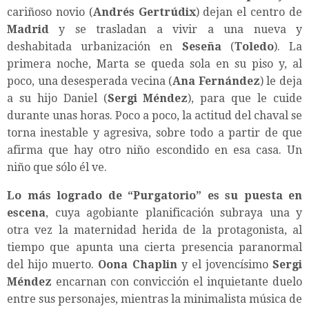
cariñoso novio (
Andrés Gertrúdix
) dejan el centro de
Madrid
y se trasladan a vivir a una nueva y
deshabitada urbanización en
Seseña
(
Toledo
). La
primera noche, Marta se queda sola en su piso y, al
poco, una desesperada vecina (
Ana Fernández
) le deja
a su hijo Daniel (
Sergi Méndez
), para que le cuide
durante unas horas. Poco a poco, la actitud del chaval se
torna inestable y agresiva, sobre todo a partir de que
afirma que hay otro niño escondido en esa casa. Un
niño que sólo él ve.
Lo más logrado de
“
Purgatorio
”
es su puesta en
escena
, cuya agobiante planificación subraya una y
otra vez la maternidad herida de la protagonista, al
tiempo que apunta una cierta presencia paranormal
del hijo muerto.
Oona Chaplin
y el jovencísimo
Sergi
Méndez
encarnan con convicción el inquietante duelo
entre sus personajes, mientras la minimalista música de