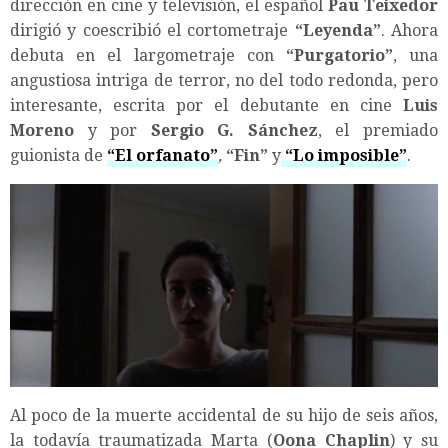
dirección en cine y televisión, el español
Pau Teixedor
dirigió y coescribió el cortometraje
“
Leyenda
”
. Ahora
debuta en el largometraje con
“
Purgatorio
”
, una
angustiosa intriga de terror, no del todo redonda, pero
interesante, escrita por el debutante en cine
Luis
Moreno
y por
Sergio G. Sánchez
, el premiado
guionista de
“
El orfanato
”
,
“
Fin
”
y
“
Lo imposible
”
.
Al poco de la muerte accidental de su hijo de seis años,
la todavía traumatizada Marta (
Oona Chaplin
) y su