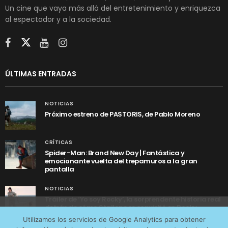
Un cine que vaya más allá del entretenimiento y enriquezca
al espectador y a la sociedad.
ÚLTIMAS ENTRADAS
NOTICIAS
Próximo estreno de PASTORIS, de Pablo Moreno
CRÍTICAS
Spider-Man: Brand New Day | Fantástica y
emocionante vuelta del trepamuros a la gran
pantalla
NOTICIAS
Tráiler de ‘Yo soy Rocky’, la sorprendente historia real
detrás de cómo Stallone se convirtió en Rocky
Utilizamos cookies anónimas de terceros para analizar el
Utilizamos los servicios de Google Analytics para obtener
tráfico web que recibimos y conocer los servicios que