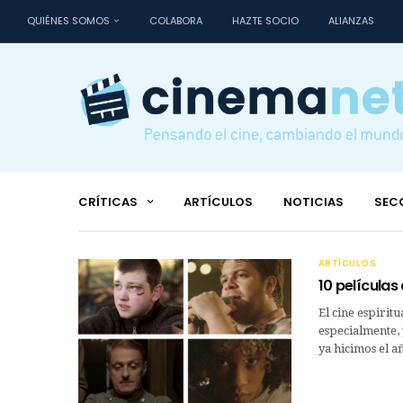
QUIÉNES SOMOS
COLABORA
HAZTE SOCIO
ALIANZAS
CRÍTICAS
ARTÍCULOS
NOTICIAS
SEC
ARTÍCULOS
10 películas
El cine espirit
especialmente,
ya hicimos el 