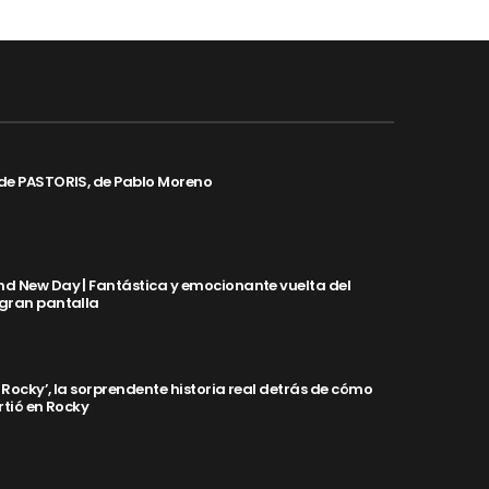
de PASTORIS, de Pablo Moreno
d New Day | Fantástica y emocionante vuelta del
 gran pantalla
y Rocky’, la sorprendente historia real detrás de cómo
rtió en Rocky