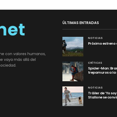
ÚLTIMAS ENTRADAS
NOTICIAS
Próximo estreno 
ne con valores humanos,
que vaya más allá del
CRÍTICAS
sociedad.
Spider-Man: Bran
trepamuros a la
NOTICIAS
Tráiler de ‘Yo so
Stallone se convi