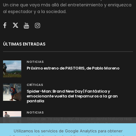
Un cine que vaya más allá del entretenimiento y enriquezca
al espectador y a la sociedad.
ÚLTIMAS ENTRADAS
NOTICIAS
Próximo estreno de PASTORIS, de Pablo Moreno
CRÍTICAS
Spider-Man: Brand New Day | Fantástica y
emocionante vuelta del trepamuros a la gran
pantalla
NOTICIAS
Tráiler de ‘Yo soy Rocky’, la sorprendente historia real
detrás de cómo Stallone se convirtió en Rocky
Utilizamos cookies anónimas de terceros para analizar el
Utilizamos los servicios de Google Analytics para obtener
tráfico web que recibimos y conocer los servicios que