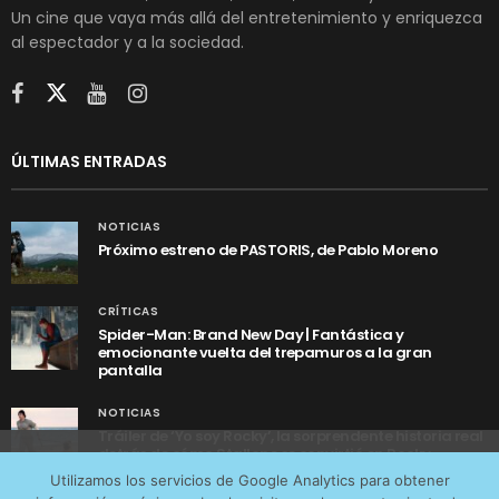
Un cine que vaya más allá del entretenimiento y enriquezca
al espectador y a la sociedad.
ÚLTIMAS ENTRADAS
NOTICIAS
Próximo estreno de PASTORIS, de Pablo Moreno
CRÍTICAS
Spider-Man: Brand New Day | Fantástica y
emocionante vuelta del trepamuros a la gran
pantalla
NOTICIAS
Tráiler de ‘Yo soy Rocky’, la sorprendente historia real
detrás de cómo Stallone se convirtió en Rocky
Utilizamos cookies anónimas de terceros para analizar el
Utilizamos los servicios de Google Analytics para obtener
tráfico web que recibimos y conocer los servicios que