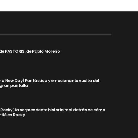
de PASTORIS, de Pablo Moreno
d New Day | Fantástica y emocionante vuelta del
 gran pantalla
y Rocky’, la sorprendente historia real detrás de cómo
rtió en Rocky