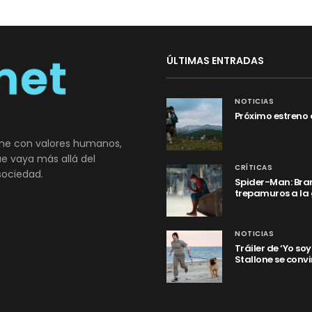
ÚLTIMAS ENTRADAS
NOTICIAS
Próximo estreno 
ne con valores humanos,
que vaya más allá del
CRÍTICAS
sociedad.
Spider-Man: Bran
trepamuros a la
NOTICIAS
Tráiler de ‘Yo so
Stallone se convi