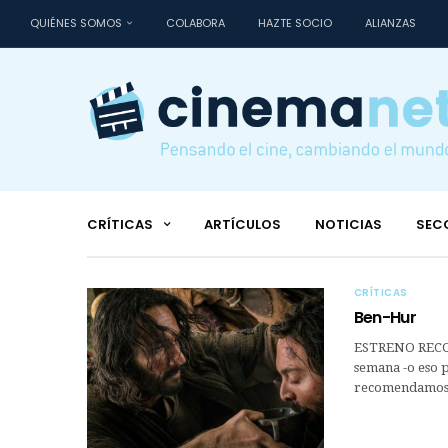
QUIÉNES SOMOS
COLABORA
HAZTE SOCIO
ALIANZAS
CRÍTICAS
ARTÍCULOS
NOTICIAS
SEC
CRÍTICAS
Ben-Hur
ESTRENO RECO
semana -o eso p
recomendamos f