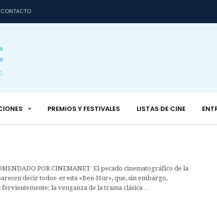
CONTACTO
CIONES
PREMIOS Y FESTIVALES
LISTAS DE CINE
ENT
MENDADO POR CINEMANET El pecado cinematográfico de la
arecen decir todos- es esta «Ben-Hur», que, sin embargo,
ervientemente: la venganza de la trama clásica …