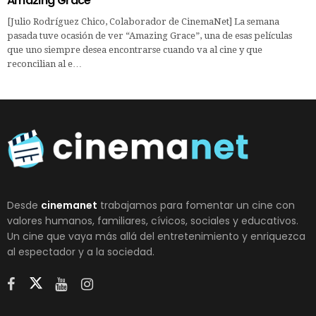
Amazing Grace
[Julio Rodríguez Chico, Colaborador de CinemaNet] La semana
pasada tuve ocasión de ver “Amazing Grace”, una de esas películas
que uno siempre desea encontrarse cuando va al cine y que
reconcilian al e…
Desde
cinemanet
trabajamos para fomentar un cine con
valores humanos, familiares, cívicos, sociales y educativos.
Un cine que vaya más allá del entretenimiento y enriquezca
al espectador y a la sociedad.