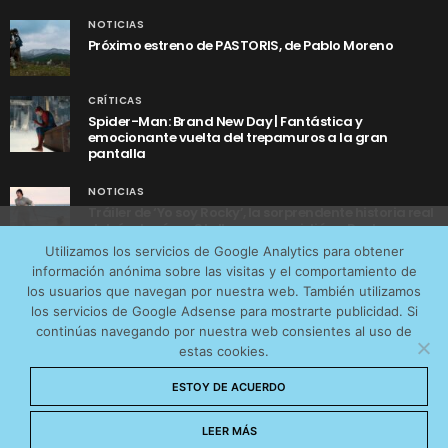
NOTICIAS
Próximo estreno de PASTORIS, de Pablo Moreno
CRÍTICAS
Spider-Man: Brand New Day | Fantástica y
emocionante vuelta del trepamuros a la gran
pantalla
NOTICIAS
Tráiler de ‘Yo soy Rocky’, la sorprendente historia real
detrás de cómo Stallone se convirtió en Rocky
Utilizamos cookies anónimas de terceros para analizar el
Utilizamos los servicios de Google Analytics para obtener
tráfico web que recibimos y conocer los servicios que
información anónima sobre las visitas y el comportamiento de
más os interesan. Puede cambiar las preferencias y
los usuarios que navegan por nuestra web. También utilizamos
obtener más información sobre las cookies que
los servicios de Google Adsense para mostrarte publicidad. Si
continúas navegando por nuestra web consientes al uso de
utilizamos en nuestra
Política de cookies
estas cookies.
AVISO LEGAL
CONTACTO
POLÍTICA DE COOKIES
Aceptar cookies
ESTOY DE ACUERDO
POLÍTICA DE PRIVACIDAD
© 2026 CinemaNet. Designed by
Prestigia
.
No permitir cookies
LEER MÁS