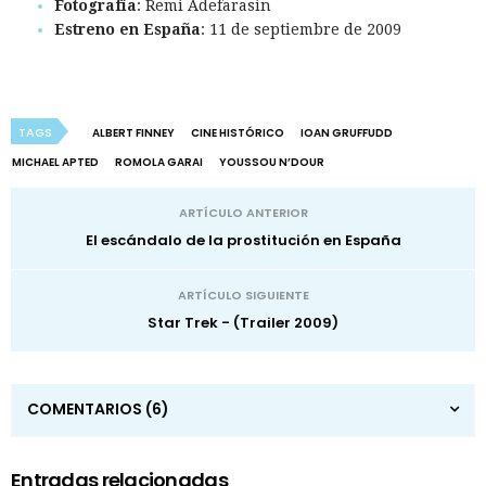
Fotografía
: Remi Adefarasin
Estreno en España
: 11 de septiembre de 2009
TAGS
ALBERT FINNEY
CINE HISTÓRICO
IOAN GRUFFUDD
MICHAEL APTED
ROMOLA GARAI
YOUSSOU N’DOUR
ARTÍCULO ANTERIOR
El escándalo de la prostitución en España
ARTÍCULO SIGUIENTE
Star Trek - (Trailer 2009)
COMENTARIOS
(6)
Entradas relacionadas