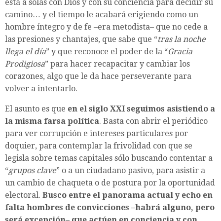
está a solas con Dios y con su conciencia para decidir su
camino… y el tiempo le acabará erigiendo como un
hombre íntegro y de fe –era metodista– que no cede a
las presiones y chantajes, que sabe que “
tras la noche
llega el día
” y que reconoce el poder de la “
Gracia
Prodigiosa
” para hacer recapacitar y cambiar los
corazones, algo que le da hace perseverante para
volver a intentarlo.
El asunto es que
en el siglo XXI seguimos asistiendo a
la misma farsa política
. Basta con abrir el periódico
para ver corrupción e intereses particulares por
doquier, para contemplar la frivolidad con que se
legisla sobre temas capitales sólo buscando contentar a
“
grupos clave
” o a un ciudadano pasivo, para asistir a
un cambio de chaqueta o de postura por la oportunidad
electoral.
Busco entre el panorama actual y echo en
falta hombres de convicciones –habrá alguno, pero
será excepción– que actúen en conciencia y con