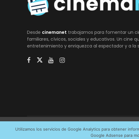
Desde
cinemanet
trabajamos para fomentar un ci
familiares, cívicos, sociales y educativos. Un cine 
entretenimiento y enriquezca al espectador y a la 
Utilizamos cookies anónimas de terceros para analiza
Utilizamos los servicios de Google Analytics para obtener info
AVI
Google Adsense para mos
servicios que más os interesan. Puede cambiar las pr