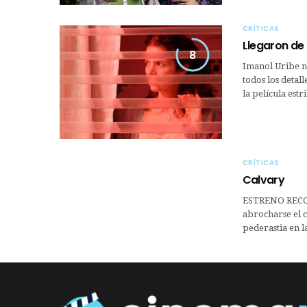
CRÍTICAS
Llegaron de 
8
Imanol Uribe n
todos los detal
la película est
CRÍTICAS
Calvary
ESTRENO RECO
abrocharse el c
pederastia en la