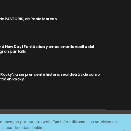
de PASTORIS, de Pablo Moreno
d New Day | Fantástica y emocionante vuelta del
 gran pantalla
y Rocky’, la sorprendente historia real detrás de cómo
rtió en Rocky
Aceptar cookies
No permitir cookies
ue navegan por nuestra web. También utilizamos los servicios de
IDAD
al uso de estas cookies.