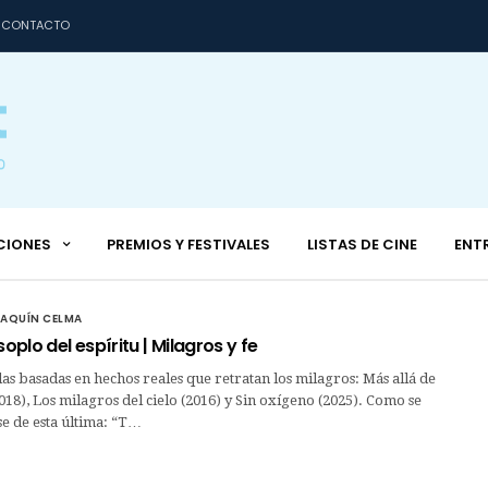
CONTACTO
CIONES
PREMIOS Y FESTIVALES
LISTAS DE CINE
ENT
OAQUÍN CELMA
soplo del espíritu | Milagros y fe
las basadas en hechos reales que retratan los milagros: Más allá de
018), Los milagros del cielo (2016) y Sin oxígeno (2025). Como se
se de esta última: “T…