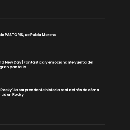
de PASTORIS, de Pablo Moreno
d New Day | Fantástica y emocionante vuelta del
 gran pantalla
y Rocky’, la sorprendente historia real detrás de cómo
rtió en Rocky