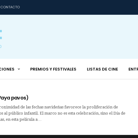
CONTACTO
CIONES
PREMIOS Y FESTIVALES
LISTAS DE CINE
ENT
(Vaya pavos)
ximidad de las fechas navideñas favorece la proliferación de
os al público infantil. El marco no es esta celebración, sino el Día de
as, en esta película a…