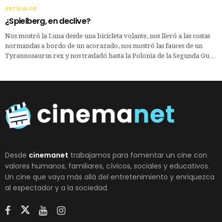
ARTÍCULOS
¿Spielberg, en declive?
Nos mostró la Luna desde una bicicleta volante, nos llevó a las costas
normandas a bordo de un acorazado, nos mostró las fauces de un
Tyrannosaurus rex y nos trasladó hasta la Polonia de la Segunda Gu…
Desde
cinemanet
trabajamos para fomentar un cine con
valores humanos, familiares, cívicos, sociales y educativos.
Un cine que vaya más allá del entretenimiento y enriquezca
al espectador y a la sociedad.