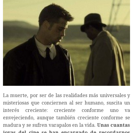
La muerte, por ser de las realidades más universales y
misteriosas que conciernen al ser humano, suscita un
interés creciente: creciente conforme uno va
envejeciendo, aunque también creciente conforme se
madura y se sufren varapalos en la vida.
Unas cuantas
joyas del cine se han encargado de recordarnos