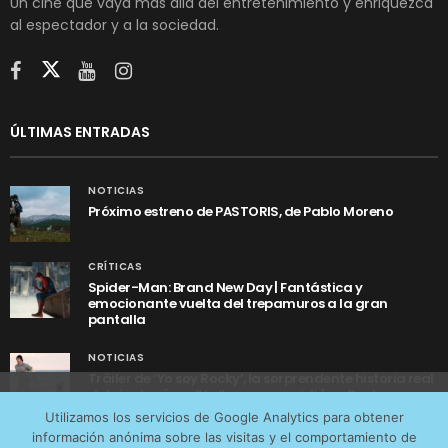
Un cine que vaya más allá del entretenimiento y enriquezca
al espectador y a la sociedad.
ÚLTIMAS ENTRADAS
NOTICIAS
Próximo estreno de PASTORIS, de Pablo Moreno
CRÍTICAS
Spider-Man: Brand New Day | Fantástica y
emocionante vuelta del trepamuros a la gran
pantalla
NOTICIAS
Tráiler de ‘Yo soy Rocky’, la sorprendente historia real
detrás de cómo Stallone se convirtió en Rocky
Utilizamos cookies anónimas de terceros para analizar el
Utilizamos los servicios de Google Analytics para obtener
tráfico web que recibimos y conocer los servicios que
información anónima sobre las visitas y el comportamiento de