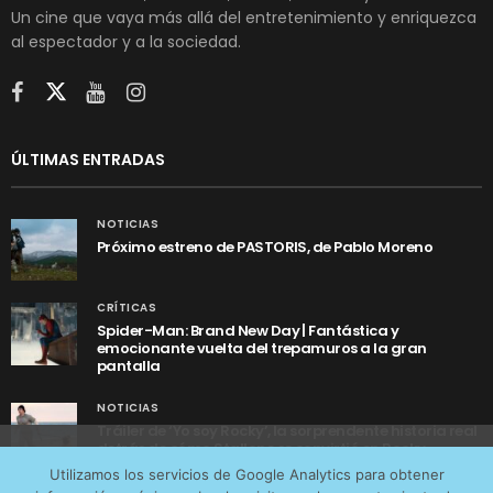
Un cine que vaya más allá del entretenimiento y enriquezca
al espectador y a la sociedad.
ÚLTIMAS ENTRADAS
NOTICIAS
Próximo estreno de PASTORIS, de Pablo Moreno
CRÍTICAS
Spider-Man: Brand New Day | Fantástica y
emocionante vuelta del trepamuros a la gran
pantalla
NOTICIAS
Tráiler de ‘Yo soy Rocky’, la sorprendente historia real
detrás de cómo Stallone se convirtió en Rocky
Utilizamos cookies anónimas de terceros para analizar el
Utilizamos los servicios de Google Analytics para obtener
tráfico web que recibimos y conocer los servicios que