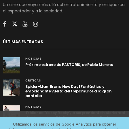
Un cine que vaya más allá del entretenimiento y enriquezca
al espectador y a la sociedad.
ÚLTIMAS ENTRADAS
NOTICIAS
Próximo estreno de PASTORIS, de Pablo Moreno
CRÍTICAS
Spider-Man: Brand New Day | Fantástica y
emocionante vuelta del trepamuros a la gran
pantalla
NOTICIAS
Tráiler de ‘Yo soy Rocky’, la sorprendente historia real
detrás de cómo Stallone se convirtió en Rocky
Utilizamos cookies anónimas de terceros para analizar el
Utilizamos los servicios de Google Analytics para obtener
tráfico web que recibimos y conocer los servicios que