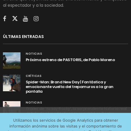
al espectador y a la sociedad.
ÚLTIMAS ENTRADAS
NOTICIAS
Próximo estreno de PASTORIS, de Pablo Moreno
CRÍTICAS
Spider-Man: Brand New Day | Fantástica y
emocionante vuelta del trepamuros a la gran
pantalla
NOTICIAS
Tráiler de ‘Yo soy Rocky’, la sorprendente historia real
detrás de cómo Stallone se convirtió en Rocky
Utilizamos cookies anónimas de terceros para analizar el
Utilizamos los servicios de Google Analytics para obtener
tráfico web que recibimos y conocer los servicios que
información anónima sobre las visitas y el comportamiento de
más os interesan. Puede cambiar las preferencias y