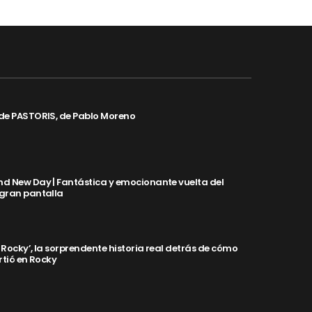
de PASTORIS, de Pablo Moreno
d New Day | Fantástica y emocionante vuelta del
 gran pantalla
y Rocky’, la sorprendente historia real detrás de cómo
rtió en Rocky