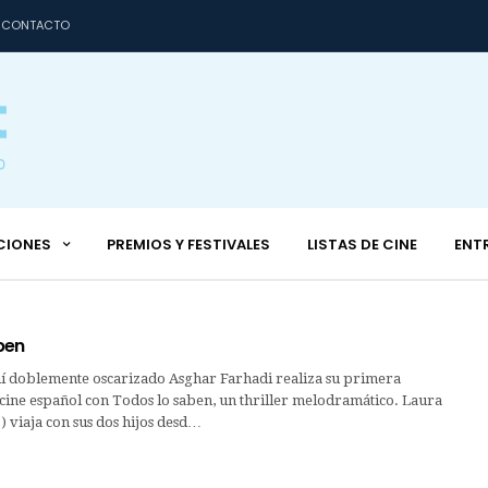
CONTACTO
CIONES
PREMIOS Y FESTIVALES
LISTAS DE CINE
ENT
ben
aní doblemente oscarizado Asghar Farhadi realiza su primera
 cine español con Todos lo saben, un thriller melodramático. Laura
 viaja con sus dos hijos desd…