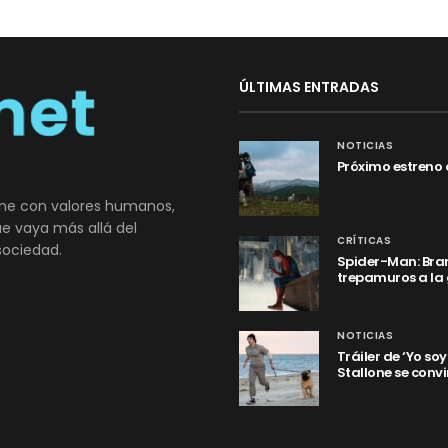
ÚLTIMAS ENTRADAS
NOTICIAS
Próximo estreno 
ne con valores humanos,
que vaya más allá del
CRÍTICAS
sociedad.
Spider-Man: Bran
trepamuros a la
NOTICIAS
Tráiler de ‘Yo so
Stallone se convi