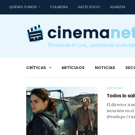
QUIÉNES SOMOS
COLABORA
HAZTE SOCIO
ALIANZAS
CRÍTICAS
ARTÍCULOS
NOTICIAS
SEC
CRÍTICAS
Todos lo sa
0
El director ir
incursión en el
(Penélope Cruz)