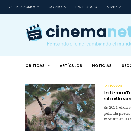
QUIÉNES SOMOS
COLABORA
HAZTE SOCIO
ALIANZAS
CRÍTICAS
ARTÍCULOS
NOTICIAS
SEC
ARTÍCULOS
La tierna «T
reto «Un ver
En 2014, el dir
película precio
subsistir en las