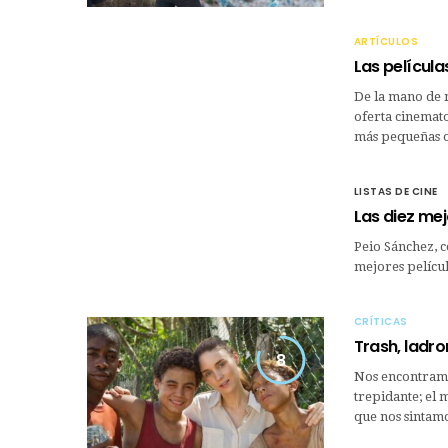
ARTÍCULOS
Las películ
De la mano de 
oferta cinemato
más pequeñas 
LISTAS DE CINE
Las diez mejo
Peio Sánchez, c
mejores películ
CRÍTICAS
Trash, ladr
8
Nos encontramos
trepidante; el 
que nos sintam