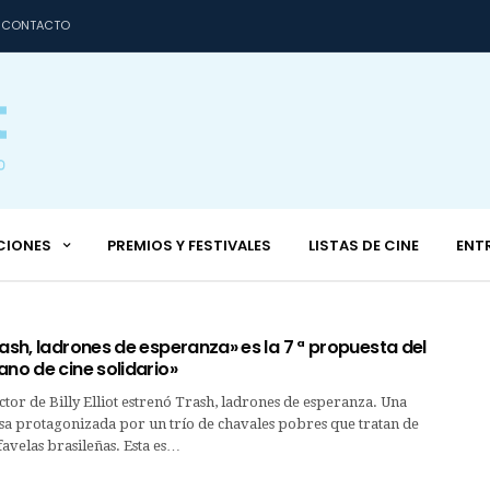
CONTACTO
CIONES
PREMIOS Y FESTIVALES
LISTAS DE CINE
ENT
rash, ladrones de esperanza» es la 7 ª propuesta del
ano de cine solidario»
ector de Billy Elliot estrenó Trash, ladrones de esperanza. Una
sa protagonizada por un trío de chavales pobres que tratan de
 favelas brasileñas. Esta es…