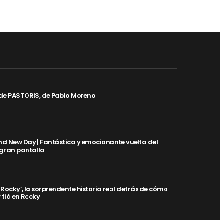
de PASTORIS, de Pablo Moreno
d New Day | Fantástica y emocionante vuelta del
 gran pantalla
y Rocky’, la sorprendente historia real detrás de cómo
rtió en Rocky