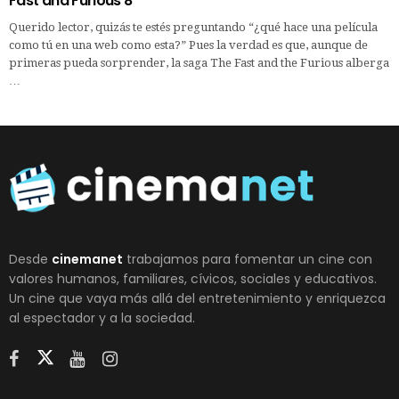
Fast and Furious 8
Querido lector, quizás te estés preguntando “¿qué hace una película
como tú en una web como esta?” Pues la verdad es que, aunque de
primeras pueda sorprender, la saga The Fast and the Furious alberga
…
Desde
cinemanet
trabajamos para fomentar un cine con
valores humanos, familiares, cívicos, sociales y educativos.
Un cine que vaya más allá del entretenimiento y enriquezca
al espectador y a la sociedad.