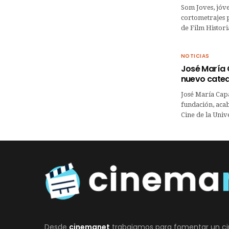
Som Joves, jóv
cortometrajes p
de Film Histori
NOTICIAS
José María 
nuevo catedr
José María Cap
fundación, aca
Cine de la Uni
Desde
cinemanet
trabajamos para fomentar un ci