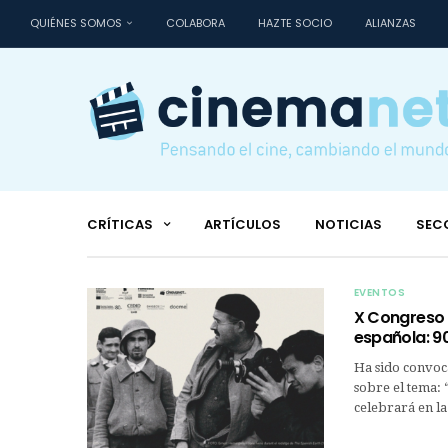
QUIÉNES SOMOS
COLABORA
HAZTE SOCIO
ALIANZAS
CRÍTICAS
ARTÍCULOS
NOTICIAS
SEC
EVENTOS
X Congreso I
española: 9
Ha sido convoca
sobre el tema: 
celebrará en la