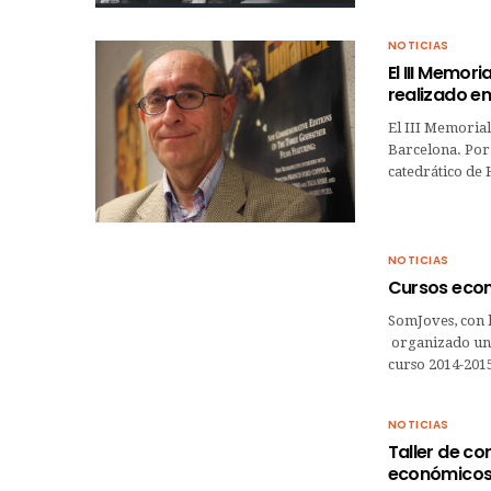
NOTICIAS
El III Memor
realizado e
El III Memorial
Barcelona. Por 
catedrático de
NOTICIAS
Cursos eco
SomJoves, con 
organizado uno
curso 2014-201
NOTICIAS
Taller de co
económico