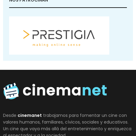
NOS PATROCINAN
Desde
cinemanet
trabajamos para fomentar un cine con
valores humanos, familiares, cívicos, sociales y educativos.
Un cine que vaya más allá del entretenimiento y enriquezca
al espectador y a la sociedad.