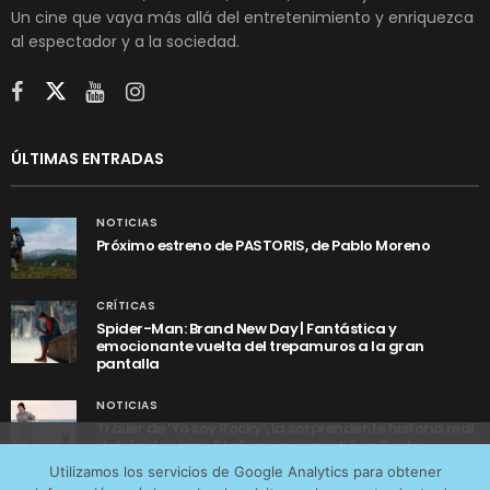
Un cine que vaya más allá del entretenimiento y enriquezca
al espectador y a la sociedad.
ÚLTIMAS ENTRADAS
NOTICIAS
Próximo estreno de PASTORIS, de Pablo Moreno
CRÍTICAS
Spider-Man: Brand New Day | Fantástica y
emocionante vuelta del trepamuros a la gran
pantalla
NOTICIAS
Tráiler de ‘Yo soy Rocky’, la sorprendente historia real
detrás de cómo Stallone se convirtió en Rocky
Utilizamos cookies anónimas de terceros para analizar el
Utilizamos los servicios de Google Analytics para obtener
tráfico web que recibimos y conocer los servicios que